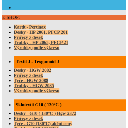
Kontakty
E-SHOP:
Kartit - Pertinax
Desky - HP 2061, PFCP 201
Přířezy z desek
Trubky - HP 2065, PFCP 21
Výrobky podle výkresu
Textit J - Texgumoid J
Desky - HGW 2082
Přířezy z desek
Tyče - HGW 2088
Trubky - HGW 2085
Výrobky podle výkresu
Sklotextit G10 ( 130°C )
Desky - G10 ( 130°C ) Hgw 2372
Přířezy z desek
Tyče - G10 (130°C) akční ceny