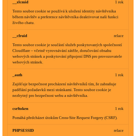
__zlcmid
1 rok
Tento soubor cookie se používá k uložení identity návštěvníka
během návštěv a preference návštěvníka deaktivovat naši funkci
živého chatu.
__cfruid
relace
Tento soubor cookie je součástí služeb poskytovaných společností
Cloudflare – včetně vyrovnávání zátěže, doručování obsahu
webových stránek a poskytování připojení DNS pro provozovatele
webových stránek.
_auth
1 rok
Zajišťuje bezpečnost procházení návštěvníků tím, že zabraňuje
padělání požadavků mezi stránkami. Tento soubor cookie je
nezbytný pro bezpečnost webu a návštěvníka.
csrftoken
1 rok
Pomáhá předcházet útokům Cross-Site Request Forgery (CSRF).
PHPSESSID
relace