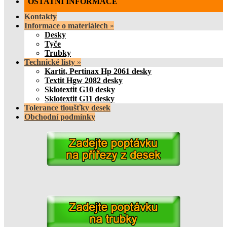
OSTATNÍ INFORMACE
Kontakty
Informace o materiálech
»
Desky
Tyče
Trubky
Technické listy
»
Kartit, Pertinax Hp 2061 desky
Textit Hgw 2082 desky
Sklotextit G10 desky
Sklotextit G11 desky
Tolerance tloušťky desek
Obchodní podmínky