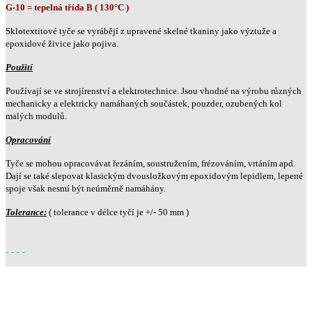
G-10 = tepelná třída B ( 130°C )
Sklotextitové tyče se vyrábějí z upravené skelné tkaniny jako výztuže a
epoxidové živice jako pojiva.
Použití
Používají se ve strojírenství a elektrotechnice. Jsou vhodné na výrobu různých
mechanicky a elektricky namáhaných součástek, pouzder, ozubených kol
malých modulů.
Opracování
Tyče se mohou opracovávat řezáním, soustružením, frézováním, vrtáním apd.
Dají se také slepovat klasickým dvousložkovým epoxidovým lepidlem, lepené
spoje však nesmí být neúměrně namáhány.
Tolerance:
( tolerance v délce tyčí je +/- 50 mm )