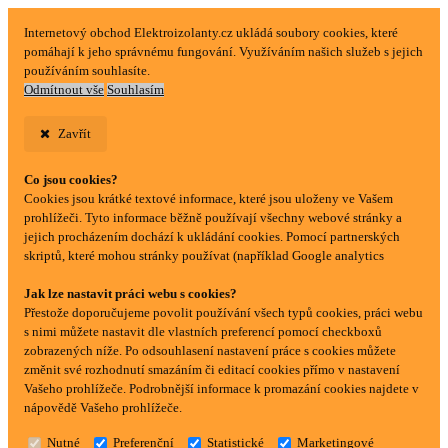
Internetový obchod Elektroizolanty.cz ukládá soubory cookies, které
pomáhají k jeho správnému fungování. Využíváním našich služeb s jejich
používáním souhlasíte.
Odmítnout vše
Souhlasím
Zavřít
Co jsou cookies?
Cookies jsou krátké textové informace, které jsou uloženy ve Vašem
prohlížeči. Tyto informace běžně používají všechny webové stránky a
jejich procházením dochází k ukládání cookies. Pomocí partnerských
skriptů, které mohou stránky používat (například Google analytics
Jak lze nastavit práci webu s cookies?
Přestože doporučujeme povolit používání všech typů cookies, práci webu
s nimi můžete nastavit dle vlastních preferencí pomocí checkboxů
zobrazených níže. Po odsouhlasení nastavení práce s cookies můžete
změnit své rozhodnutí smazáním či editací cookies přímo v nastavení
Vašeho prohlížeče. Podrobnější informace k promazání cookies najdete v
nápovědě Vašeho prohlížeče.
Nutné
Preferenční
Statistické
Marketingové