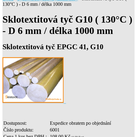
130°C ) - D 6 mm / délka 1000 mm
Sklotextitová tyč G10 ( 130°C )
- D 6 mm / délka 1000 mm
Sklotextitová tyč EPGC 41, G10
Dostupnost:
Expedice obratem po objednání
Číslo produktu:
6001
Cena 1 kus bez DPH :
108,00 Kč