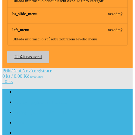
Ukládá informaci o odsouhlasení okna 18+ pro kategorii.
bs_slide_menu
neznámý
left_menu
neznámý
Ukládá informaci o způsobu zobrazení levého menu.
Uložit nastavení
Přihlášení
Nová registrace
0 ks / 0,00 Kč
(0,00 Eur)
0 ks
Přířezy - poptávkový formulář
Trubky - poptávkový formulář
O nás
Obchodní podmínky