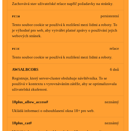
Zachovává stav uživatelské relace napříč požadavky na stránky.
rc::a
persistentní
Tento soubor cookie se používá k rozlišení mezi lidmi a roboty. To
je výhodné pro web, aby vytvářet platné zprávy o používání jejich
webových stránek.
rc::c
relace
Tento soubor cookie se používá k rozlišení mezi lidmi a roboty.
AWSALBCORS
6 dnů
Registruje, který server-cluster obsluhuje návštěvníka. To se
používá v kontextu s vyrovnáváním zátěže, aby se optimalizovala
uživatelská zkušenost.
18plus_allow_access#
neznámý
Ukládá informaci o odsouhlasení okna 18+ pro web.
18plus_cat#
neznámý