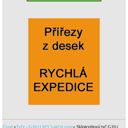
Úvod
»
Tyče - G10 (130°C) akční ceny
»
Sklotextitová tyč G10 (