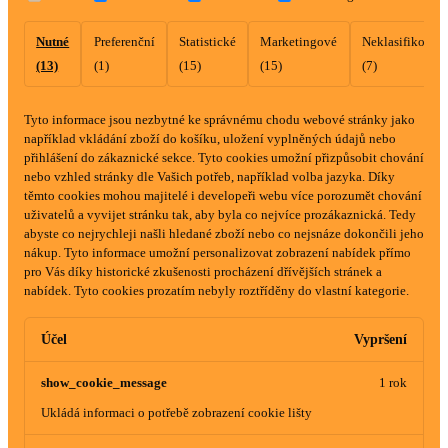
Nutné
Preferenční
Statistické
Marketingové
Neklasifikovan
(13)
(1)
(15)
(15)
(7)
Tyto informace jsou nezbytné ke správnému chodu webové stránky jako
například vkládání zboží do košíku, uložení vyplněných údajů nebo
přihlášení do zákaznické sekce.
Tyto cookies umožní přizpůsobit chování
nebo vzhled stránky dle Vašich potřeb, například volba jazyka.
Díky
těmto cookies mohou majitelé i developeři webu více porozumět chování
uživatelů a vyvijet stránku tak, aby byla co nejvíce prozákaznická. Tedy
abyste co nejrychleji našli hledané zboží nebo co nejsnáze dokončili jeho
nákup.
Tyto informace umožní personalizovat zobrazení nabídek přímo
pro Vás díky historické zkušenosti procházení dřívějších stránek a
nabídek.
Tyto cookies prozatím nebyly roztříděny do vlastní kategorie.
Účel
Vypršení
show_cookie_message
1 rok
Ukládá informaci o potřebě zobrazení cookie lišty