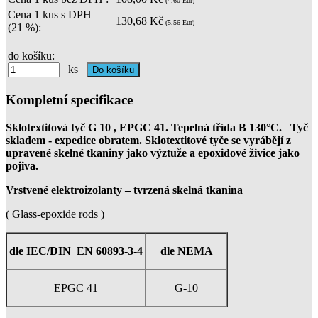
(4,60 Eur)
Cena 1 kus s DPH
130,68 Kč
(5,56 Eur)
(21 %):
do košíku:
ks
Kompletní specifikace
Sklotextitová tyč G 10 , EPGC 41. Tepelná třída B 130°C. Tyč
skladem - expedice obratem. Sklotextitové tyče se vyrábějí z
upravené skelné tkaniny jako výztuže a epoxidové živice jako
pojiva.
Vrstvené elektroizolanty –
tvrzená skelná tkanina
( Glass-epoxide rods )
dle IEC/DIN EN 60893-3-4
dle NEMA
EPGC 41
G-10